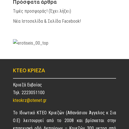
Πρόσφατα άρθρα
Τιμές προσφοράς! (Έχει λήξει)
Νέα Ιστοσελίδα & Σελίδα Facebook!
ΚΤΕΟ ΚΡΙΕΖΑ
Κριεζά Ευβοίας
Τηλ: 2223051100
kteokrz@otenet.gr
Το Ιδιωτικό ΚΤΕΟ Κριεζών (Αθανάσιου Άγγελος κ Σια
Ο.Ε) λειτουργεί από το 2008 και βρίσκεται στην
επαρχιακή οδό Λεπούρων – Κριεζών 300 μετρα από