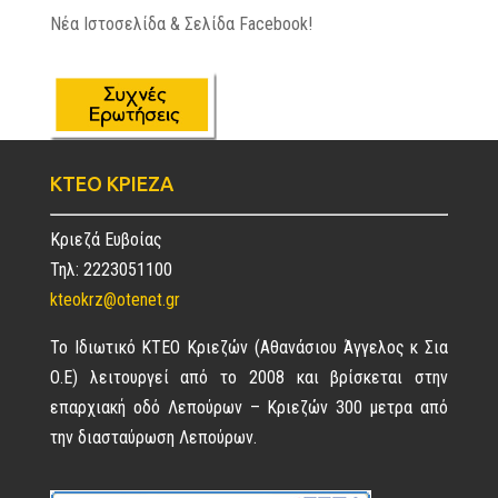
Νέα Ιστοσελίδα & Σελίδα Facebook!
ΚΤΕΟ ΚΡΙΕΖΑ
Κριεζά Ευβοίας
Τηλ: 2223051100
kteokrz@otenet.gr
Το Ιδιωτικό ΚΤΕΟ Κριεζών (Αθανάσιου Άγγελος κ Σια
Ο.Ε) λειτουργεί από το 2008 και βρίσκεται στην
επαρχιακή οδό Λεπούρων – Κριεζών 300 μετρα από
την διασταύρωση Λεπούρων.